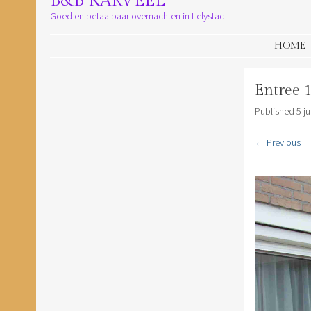
B&B KARVEEL
Goed en betaalbaar overnachten in Lelystad
SKIP TO CONTENT
HOME
Entree 
Published
5 ju
← Previous