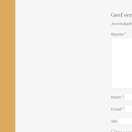
Geef een
Je e-mailadr
Reactie
*
Naam
*
E-mail
*
Site