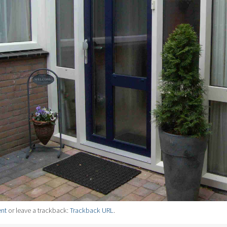
nt
or leave a trackback:
Trackback URL
.